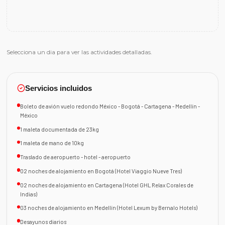
Selecciona un dia para ver las actividades detalladas.
Servicios incluidos
Boleto de avión vuelo redondo México - Bogotá - Cartagena - Medellín -
México
1 maleta documentada de 23kg
1 maleta de mano de 10kg
Traslado de aeropuerto - hotel - aeropuerto
02 noches de alojamiento en Bogotá (Hotel Viaggio Nueve Tres)
02 noches de alojamiento en Cartagena (Hotel GHL Relax Corales de
Indias)
03 noches de alojamiento en Medellín (Hotel Lexum by Bernalo Hotels)
Desayunos diarios