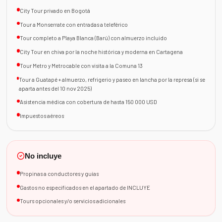
City Tour privado en Bogotá
Tour a Monserrate con entradas a teleférico
Tour completo a Playa Blanca (Barú) con almuerzo incluido
City Tour en chiva por la noche histórica y moderna en Cartagena
Tour Metro y Metrocable con visita a la Comuna 13
Tour a Guatapé + almuerzo, refrigerio y paseo en lancha por la represa (si se
aparta antes del 10 nov 2025)
Asistencia médica con cobertura de hasta 150 000 USD
Impuestos aéreos
No incluye
Propinas a conductores y guías
Gastos no especificados en el apartado de INCLUYE
Tours opcionales y/o servicios adicionales