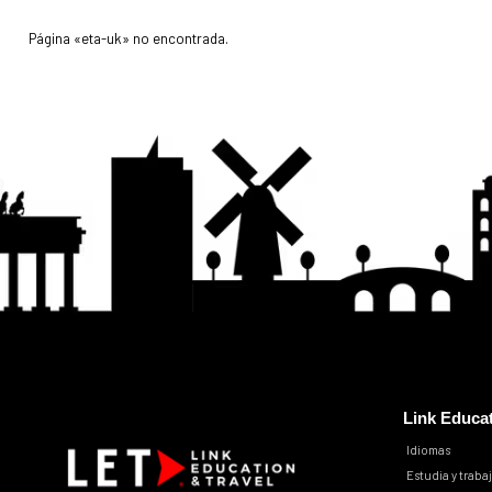
Página «
eta-uk
» no encontrada.
Link Educa
Idiomas
Estudia y traba