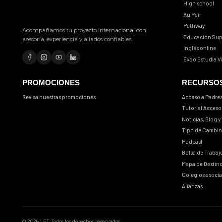
High school
Au Pair
Pathway
Acompañamos tu proyecto internacional con
Educación Sup
asesoría, experiencia y aliados confiables.
Inglés online
Expo Estudia V
Facebook
Instagram
YouTube
LinkedIn
PROMOCIONES
RECURSO
Revisa nuestras promociones
Acceso a Padre
Tutorial Acceso
Noticias, Blog y
Tipo de Cambio
Podcast
Bolsa de Trabaj
Mapa de Destin
Colegios asoci
Alianzas
©
2026
LET.
Todos los derechos reservados.