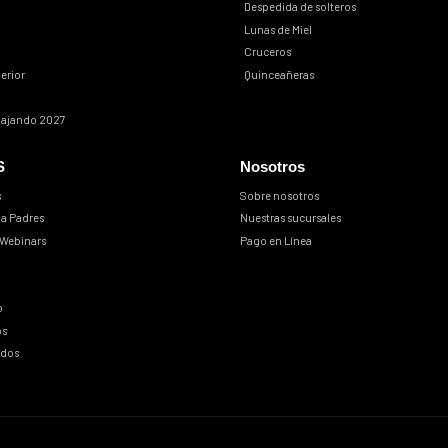
Despedida de solteros
Lunas de Miel
Cruceros
erior
Quinceañeras
iajando 2027
S
Nosotros
s
Sobre nosotros
 a Padres
Nuestras sucursales
 Webinars
Pago en Línea
o
os
ados